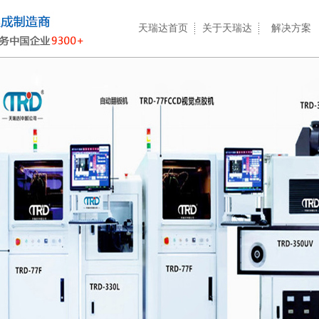
天瑞达首页
关于天瑞达
解决方案